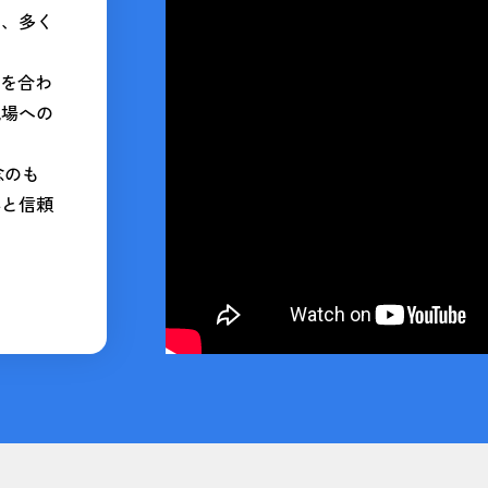
ど、多く
力を合わ
現場への
理念のも
心と信頼
。